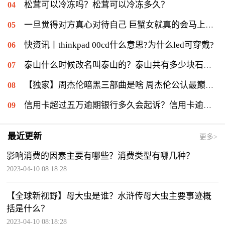
松茸可以冷冻吗？松茸可以冷冻多久？
一旦觉得对方真心对待自己 巨蟹女就真的会马上想要跟对方携手一辈子？
快资讯丨thinkpad 00cd什么意思?为什么led可穿戴?
泰山什么时候改名叫泰山的？泰山共有多少块石刻？-全球新动态
【独家】周杰伦暗黑三部曲是啥 周杰伦公认最巅峰的歌是哪首？
信用卡超过五万逾期银行多久会起诉？信用卡逾期一个月会怎么样？-今日热搜
最近更新
更多>
影响消费的因素主要有哪些？消费类型有哪几种？
2023-04-10 08:18:28
【全球新视野】母大虫是谁？水浒传母大虫主要事迹概
括是什么？
2023-04-10 08:18:28